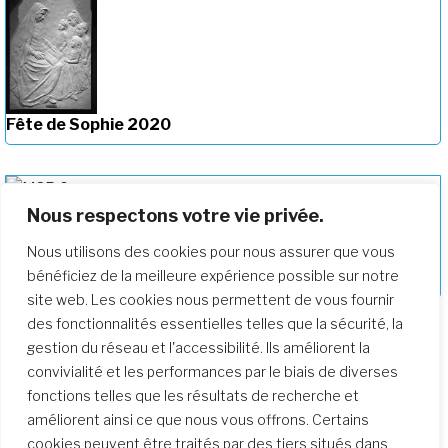
Fête de Sophie 2020
Nous respectons votre vie privée.
Épidémies dans la Société du Sacré-
Nous utilisons des cookies pour nous assurer que vous
Cœur au cours de la vie de Madeleine
bénéficiez de la meilleure expérience possible sur notre
Sophie Barat (1779-1865)
site web. Les cookies nous permettent de vous fournir
des fonctionnalités essentielles telles que la sécurité, la
gestion du réseau et l'accessibilité. Ils améliorent la
convivialité et les performances par le biais de diverses
fonctions telles que les résultats de recherche et
améliorent ainsi ce que nous vous offrons. Certains
cookies peuvent être traités par des tiers situés dans