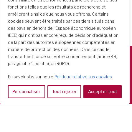
fonctions telles que les résultats de recherche et
améliorent ainsi ce que nous vous offrons. Certains
cookies peuvent être traités par des tiers situés dans
des pays en dehors de l'Espace économique européen
(EEE) qui n'ont pas encore reçu de décision d'adéquation
de la part des autorités européennes compétentes en
matière de protection des données. Dans ce cas, le
transfert est fondé sur votre consentement (article 49,
paragraphe 1, point a), du RGPD).
Società del Sacro Cuore
Casa Generalizia
En savoir plus sur notre
Politique relative aux cookies
Via Tarquinio Vipera, 16 - 00152 Roma
Tel: 06 58 23 03 32 or 06 58 20 31 17
Personnaliser
Tout rejeter
Accepter tout
Copyright ©2026 RSCJ International
Privacy Policy