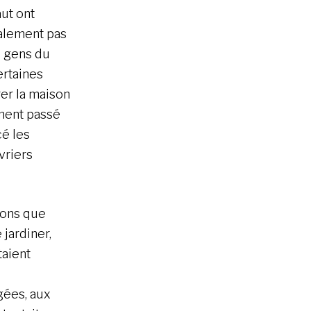
aut ont
alement pas
s gens du
rtaines
er la maison
ement passé
cé les
vriers
vons que
 jardiner,
taient
gées, aux