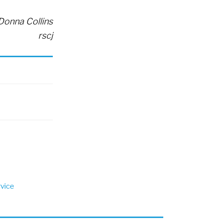
Donna Collins
rscj
rvice