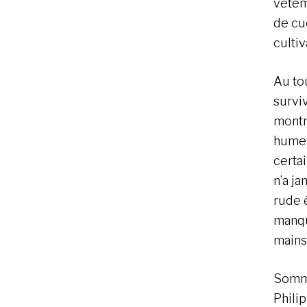
vêtem
de cue
culti
Au to
surviv
montra
humeu
certa
n’a j
rude 
manqua
mains
Somme
Phili