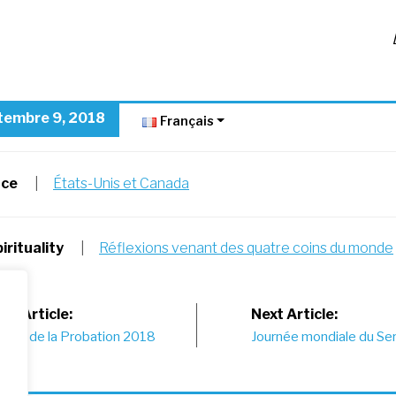
tembre 9, 2018
Français
nce
|
États-Unis et Canada
irituality
|
Réflexions venant des quatre coins du monde
st
us Article:
Next Article:
rture de la Probation 2018
Journée mondiale du Se
vigation