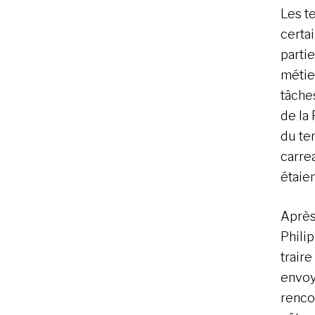
Les t
certa
parti
métie
tâche
de la
du te
carre
étaien
Après
Philip
traire
envoy
rencon