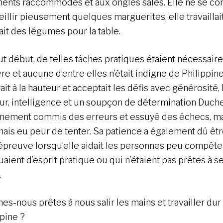
ents raccommodés et aux ongles sales. Elle ne se con
illir pieusement quelques marguerites, elle travaillait
vait des légumes pour la table.
ut début, de telles tâches pratiques étaient nécessair
re et aucune d’entre elles n’était indigne de Philippine
it à la hauteur et acceptait les défis avec générosité
r, intelligence et un soupçon de détermination Duche
inement commis des erreurs et essuyé des échecs, ma
amais eu peur de tenter. Sa patience a également dû êt
épreuve lorsqu’elle aidait les personnes peu compéte
ient d’esprit pratique ou qui n’étaient pas prêtes à se 
.
s-nous prêtes à nous salir les mains et travailler dur
ppine ?