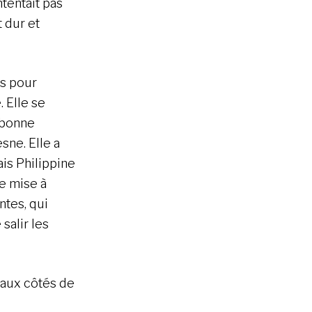
tentait pas
 dur et
es pour
. Elle se
, bonne
sne. Elle a
is Philippine
re mise à
ntes, qui
salir les
 aux côtés de