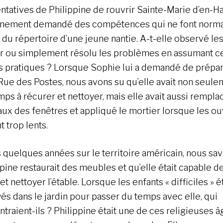
entatives de Philippine de rouvrir Sainte-Marie d’en-H
inement demandé des compétences qui ne font norm
e du répertoire d’une jeune nantie. A-t-elle observé le
r ou simplement résolu les problèmes en assumant ce
s pratiques ? Lorsque Sophie lui a demandé de prépar
 Rue des Postes, nous avons su qu’elle avait non seul
mps à récurer et nettoyer, mais elle avait aussi rempla
aux des fenêtres et appliqué le mortier lorsque les ou
t trop lents.
 quelques années sur le territoire américain, nous sa
pine restaurait des meubles et qu’elle était capable de
 et nettoyer l’étable. Lorsque les enfants « difficiles » é
és dans le jardin pour passer du temps avec elle, qui
traient-ils ? Philippine était une de ces religieuses â