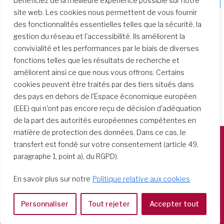
bénéficiez de la meilleure expérience possible sur notre
site web. Les cookies nous permettent de vous fournir
des fonctionnalités essentielles telles que la sécurité, la
gestion du réseau et l'accessibilité. Ils améliorent la
convivialité et les performances par le biais de diverses
fonctions telles que les résultats de recherche et
améliorent ainsi ce que nous vous offrons. Certains
cookies peuvent être traités par des tiers situés dans
des pays en dehors de l'Espace économique européen
(EEE) qui n'ont pas encore reçu de décision d'adéquation
de la part des autorités européennes compétentes en
matière de protection des données. Dans ce cas, le
transfert est fondé sur votre consentement (article 49,
Società del Sacro Cuore
paragraphe 1, point a), du RGPD).
Casa Generalizia
En savoir plus sur notre
Politique relative aux cookies
Via Tarquinio Vipera, 16 - 00152 Roma
Tel: 06 58 23 03 32 or 06 58 20 31 17
Personnaliser
Tout rejeter
Accepter tout