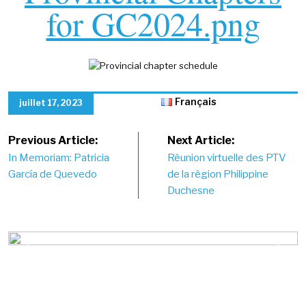
for GC2024.png
Français
juillet 17, 2023
Post
Previous Article:
Next Article:
In Memoriam: Patricia
Rèunion virtuelle des PTV
navigation
García de Quevedo
de la règion Philippine
Duchesne
Previous
Next