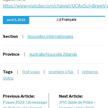
https://www.youtube.com/channel/UCAx5uIyBrwgV
Français
avril 5, 2023
Section
|
Nouvelles Internationales
Province
|
Australie/Nouvelle Zélande
Tags
|
first vows
|
premiers v?ux
|
primeros
Votos
Post
Previous Article:
Next Article:
P‚ques 2023 : Un message
JPIC Guide de Prière –