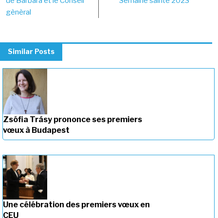
navigation
de Barbara et le Conseil
Semaine sainte 2023
gènèral
Similar Posts
Zsófia Trásy prononce ses premiers
vœux à Budapest
Une célébration des premiers vœux en
CEU