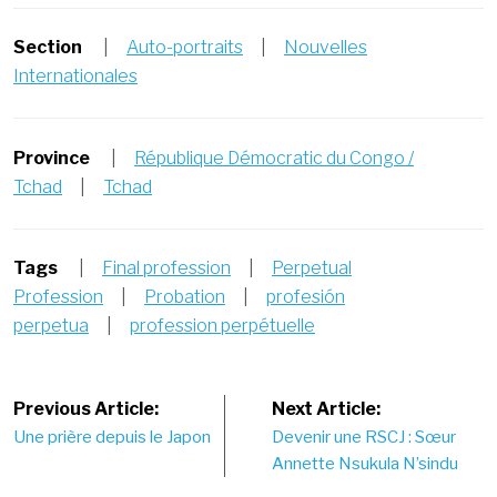
Section
|
Auto-portraits
|
Nouvelles
Internationales
Province
|
République Démocratic du Congo /
Tchad
|
Tchad
Tags
|
Final profession
|
Perpetual
Profession
|
Probation
|
profesión
perpetua
|
profession perpétuelle
Post
Previous Article:
Next Article:
Une prière depuis le Japon
Devenir une RSCJ : Sœur
navigation
Annette Nsukula N’sindu