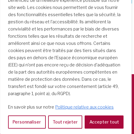
bénéficiez de la meilleure expérience possible sur notre
site web. Les cookies nous permettent de vous fournir
des fonctionnalités essentielles telles que la sécurité, la
gestion du réseau et l'accessibilité. Ils améliorent la
convivialité et les performances par le biais de diverses
fonctions telles que les résultats de recherche et
améliorent ainsi ce que nous vous offrons. Certains
cookies peuvent être traités par des tiers situés dans
des pays en dehors de l'Espace économique européen
(EEE) qui n'ont pas encore reçu de décision d'adéquation
de la part des autorités européennes compétentes en
matière de protection des données. Dans ce cas, le
transfert est fondé sur votre consentement (article 49,
Società del Sacro Cuore
paragraphe 1, point a), du RGPD).
Casa Generalizia
En savoir plus sur notre
Politique relative aux cookies
Via Tarquinio Vipera, 16 - 00152 Roma
Tel: 06 58 23 03 32 or 06 58 20 31 17
Personnaliser
Tout rejeter
Accepter tout