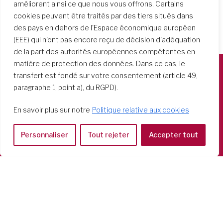
améliorent ainsi ce que nous vous offrons. Certains
cookies peuvent être traités par des tiers situés dans
des pays en dehors de l'Espace économique européen
(EEE) qui n'ont pas encore reçu de décision d'adéquation
de la part des autorités européennes compétentes en
matière de protection des données. Dans ce cas, le
transfert est fondé sur votre consentement (article 49,
Società del Sacro Cuore
paragraphe 1, point a), du RGPD).
Casa Generalizia
Via Tarquinio Vipera, 16 - 00152 Roma
En savoir plus sur notre
Politique relative aux cookies
Tel: 06 58 23 03 32 or 06 58 20 31 17
Personnaliser
Tout rejeter
Accepter tout
Copyright ©2026 RSCJ International
Privacy Policy