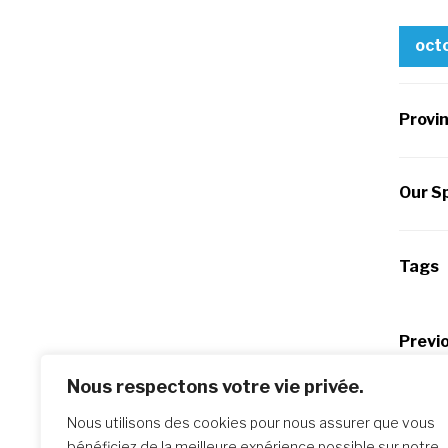
oct
Provi
Our Sp
Tags
Po
Previo
JPIC : 
na
Nous respectons votre vie privée.
contrib
Nous utilisons des cookies pour nous assurer que vous
bénéficiez de la meilleure expérience possible sur notre