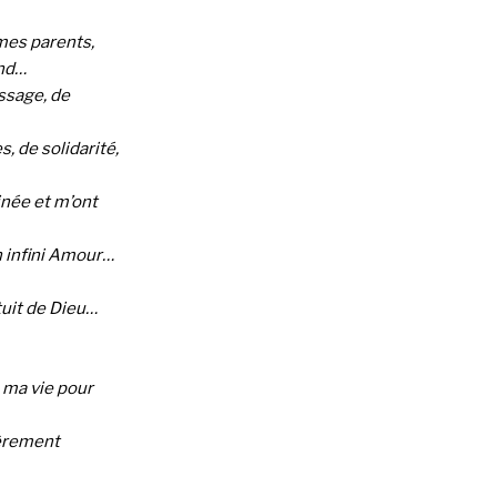
 mes parents,
and…
ssage, de
s, de solidarité,
inée et m’ont
n infini Amour…
uit de Dieu…
 ma vie pour
ièrement