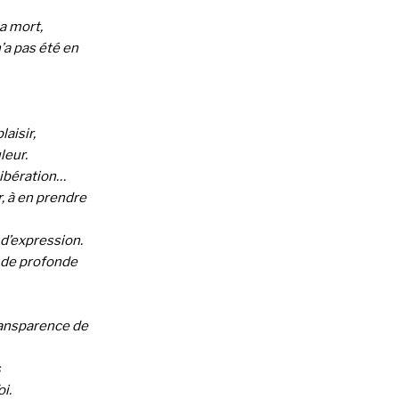
la mort,
n’a pas été en
laisir,
leur.
libération…
r, à en prendre
t d’expression.
u de profonde
ransparence de
s
oi.