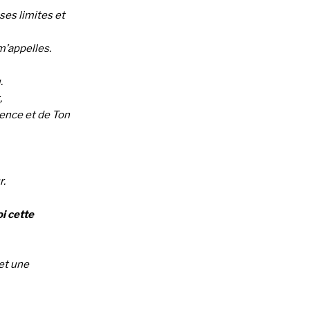
ses limites et
m’appelles.
.
,
sence et de Ton
r.
i cette
et une
ll rscj