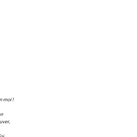
n moi !
en
uver,
Toi…