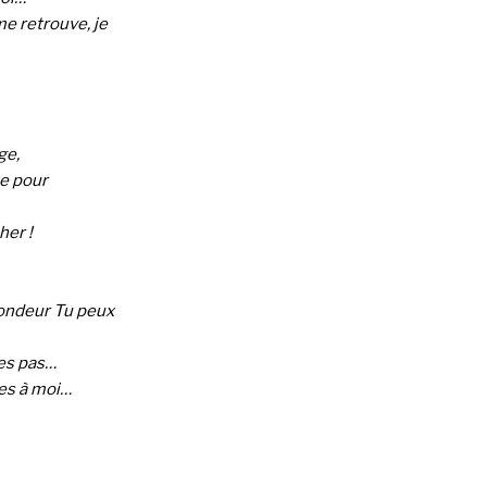
me retrouve, je
ge,
e pour
her !
ofondeur Tu peux
nes pas…
es à moi…​