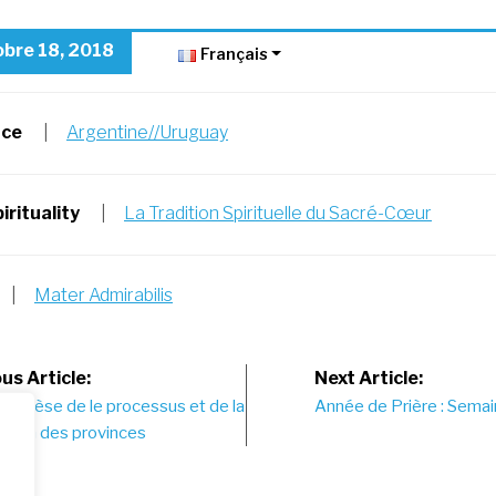
obre 18, 2018
Français
nce
|
Argentine//Uruguay
irituality
|
La Tradition Spirituelle du Sacré-Cœur
|
Mater Admirabilis
st
us Article:
Next Article:
Synthèse de le processus et de la
Année de Prière : Sema
vigation
ution des provinces