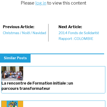
Please
log in
to view this content
Post
Previous Article:
Next Article:
Christmas / Noël / Navidad
2014 Fonds de Solidarité
navigation
Rapport : COLOMBIE
Similar Posts
La rencontre de Formation initiale : un
parcours transformateur