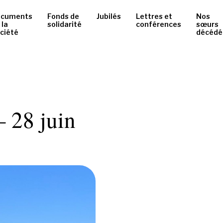
ocuments
Fonds de
Jubilés
Lettres et
Nos
 la
solidarité
conférences
sœurs
ciété
décédé
– 28 juin