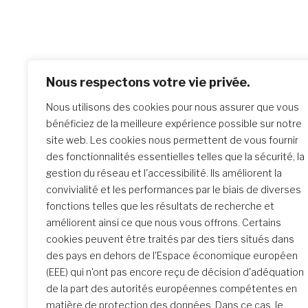
Po
Previo
Nous respectons votre vie privée.
Atelier
na
Nous utilisons des cookies pour nous assurer que vous
juin 20
bénéficiez de la meilleure expérience possible sur notre
site web. Les cookies nous permettent de vous fournir
des fonctionnalités essentielles telles que la sécurité, la
Similar Posts
gestion du réseau et l'accessibilité. Ils améliorent la
convivialité et les performances par le biais de diverses
fonctions telles que les résultats de recherche et
améliorent ainsi ce que nous vous offrons. Certains
La rencontre de Formation
cookies peuvent être traités par des tiers situés dans
initiale : un parcours
des pays en dehors de l'Espace économique européen
transformateur
(EEE) qui n'ont pas encore reçu de décision d'adéquation
de la part des autorités européennes compétentes en
matière de protection des données. Dans ce cas, le