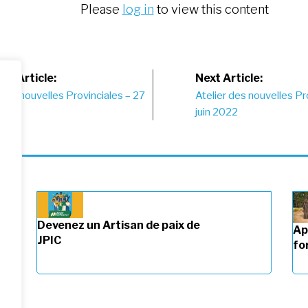
Please
log in
to view this content
st
us Article:
Next Article:
 des nouvelles Provinciales – 27
Atelier des nouvelles Pr
vigation
22
juin 2022
Devenez un Artisan de paix de
Ap
JPIC
fo