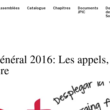
ssemblées
Catalogue
Chapitres
Documents
D
JPIC
de
So
énéral 2016: Les appels, 
ère