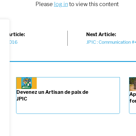
Please
log in
to view this content
st
us Article:
Next Article:
Juin_2016
JPIC : Communication #
vigation
Devenez un Artisan de paix de
Ap
JPIC
fo