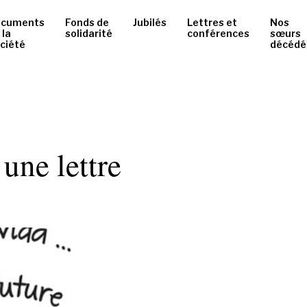
ocuments
Fonds de
Jubilés
Lettres et
Nos
 la
solidarité
conférences
sœurs
ciété
décédé
une lettre