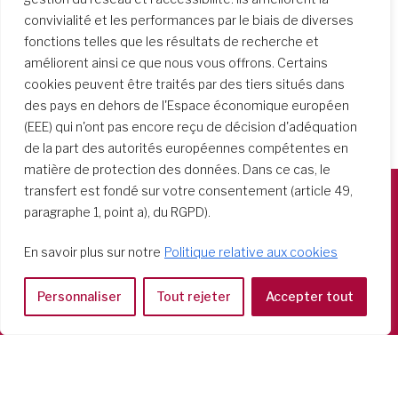
convivialité et les performances par le biais de diverses
fonctions telles que les résultats de recherche et
améliorent ainsi ce que nous vous offrons. Certains
cookies peuvent être traités par des tiers situés dans
des pays en dehors de l'Espace économique européen
(EEE) qui n'ont pas encore reçu de décision d'adéquation
de la part des autorités européennes compétentes en
matière de protection des données. Dans ce cas, le
transfert est fondé sur votre consentement (article 49,
paragraphe 1, point a), du RGPD).
Società del Sacro Cuore
Casa Generalizia
En savoir plus sur notre
Politique relative aux cookies
Via Tarquinio Vipera, 16 - 00152 Roma
Tel: 06 58 23 03 32 or 06 58 20 31 17
Personnaliser
Tout rejeter
Accepter tout
Copyright ©2026 RSCJ International