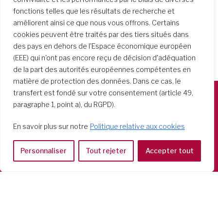
fonctions telles que les résultats de recherche et
améliorent ainsi ce que nous vous offrons. Certains
cookies peuvent être traités par des tiers situés dans
des pays en dehors de l'Espace économique européen
(EEE) qui n'ont pas encore reçu de décision d'adéquation
de la part des autorités européennes compétentes en
matière de protection des données. Dans ce cas, le
transfert est fondé sur votre consentement (article 49,
paragraphe 1, point a), du RGPD).
Società del Sacro Cuore
Casa Generalizia
En savoir plus sur notre
Politique relative aux cookies
Via Tarquinio Vipera, 16 - 00152 Roma
Tel: 06 58 23 03 32 or 06 58 20 31 17
Personnaliser
Tout rejeter
Accepter tout
Copyright ©2026 RSCJ International
Privacy Policy