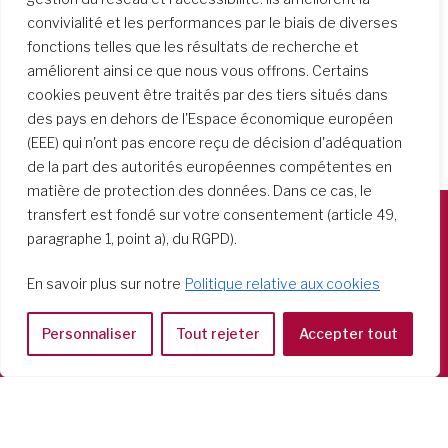
convivialité et les performances par le biais de diverses
fonctions telles que les résultats de recherche et
améliorent ainsi ce que nous vous offrons. Certains
cookies peuvent être traités par des tiers situés dans
des pays en dehors de l'Espace économique européen
(EEE) qui n'ont pas encore reçu de décision d'adéquation
de la part des autorités européennes compétentes en
matière de protection des données. Dans ce cas, le
transfert est fondé sur votre consentement (article 49,
paragraphe 1, point a), du RGPD).
Società del Sacro Cuore
Casa Generalizia
En savoir plus sur notre
Politique relative aux cookies
Via Tarquinio Vipera, 16 - 00152 Roma
Tel: 06 58 23 03 32 or 06 58 20 31 17
Personnaliser
Tout rejeter
Accepter tout
Copyright ©2026 RSCJ International