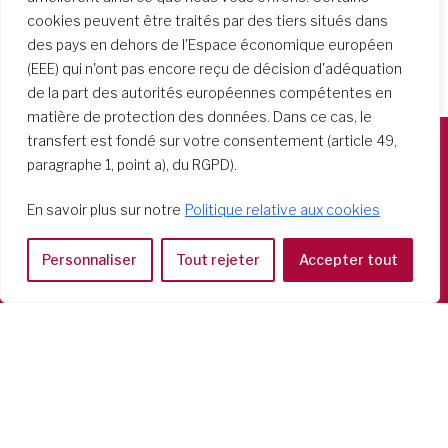
cookies peuvent être traités par des tiers situés dans
des pays en dehors de l'Espace économique européen
(EEE) qui n'ont pas encore reçu de décision d'adéquation
de la part des autorités européennes compétentes en
matière de protection des données. Dans ce cas, le
transfert est fondé sur votre consentement (article 49,
paragraphe 1, point a), du RGPD).
Società del Sacro Cuore
Casa Generalizia
En savoir plus sur notre
Politique relative aux cookies
Via Tarquinio Vipera, 16 - 00152 Roma
Tel: 06 58 23 03 32 or 06 58 20 31 17
Personnaliser
Tout rejeter
Accepter tout
Copyright ©2026 RSCJ International
Privacy Policy