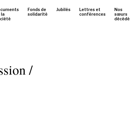
ocuments
Fonds de
Jubilés
Lettres et
Nos
 la
solidarité
conférences
sœurs
ciété
décédé
ssion /