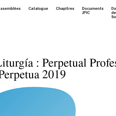
ssemblées
Catalogue
Chapitres
Documents
D
JPIC
de
So
Liturgía : Perpetual Profe
 Perpetua 2019