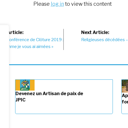
Please
log in
to view this content
st
us Article:
Next Article:
ion Conférence de Clôture 2019 :
Religieuses décédées 
vigation
z comme je vous ai aimées »
Devenez un Artisan de paix de
Ap
JPIC
fo