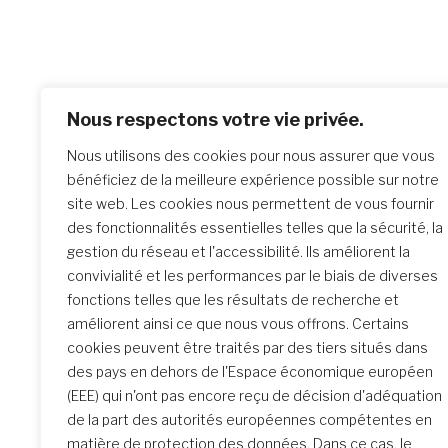
Po
Previo
Nous respectons votre vie privée.
Probat
na
Nous utilisons des cookies pour nous assurer que vous
« Aime
bénéficiez de la meilleure expérience possible sur notre
site web. Les cookies nous permettent de vous fournir
des fonctionnalités essentielles telles que la sécurité, la
Similar Posts
gestion du réseau et l'accessibilité. Ils améliorent la
convivialité et les performances par le biais de diverses
fonctions telles que les résultats de recherche et
améliorent ainsi ce que nous vous offrons. Certains
La rencontre de Formation
cookies peuvent être traités par des tiers situés dans
initiale : un parcours
des pays en dehors de l'Espace économique européen
transformateur
(EEE) qui n'ont pas encore reçu de décision d'adéquation
de la part des autorités européennes compétentes en
matière de protection des données. Dans ce cas, le