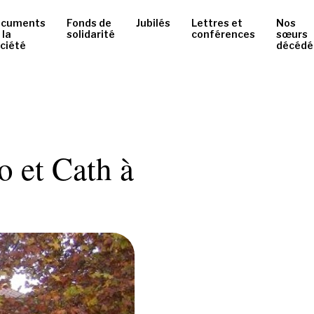
ocuments
Fonds de
Jubilés
Lettres et
Nos
 la
solidarité
conférences
sœurs
ciété
décédé
o et Cath à