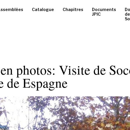
ssemblées
Catalogue
Chapitres
Documents
D
JPIC
de
So
en photos: Visite de Soc
ce de Espagne