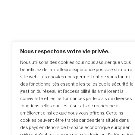
Po
Previo
Nous respectons votre vie privée.
Nouvell
na
Nous utilisons des cookies pour nous assurer que vous
Sook H
bénéficiez de la meilleure expérience possible sur notre
site web. Les cookies nous permettent de vous fournir
des fonctionnalités essentielles telles que la sécurité, la
Similar Posts
gestion du réseau et l'accessibilité. Ils améliorent la
convivialité et les performances par le biais de diverses
fonctions telles que les résultats de recherche et
améliorent ainsi ce que nous vous offrons. Certains
La rencontre de Formation
cookies peuvent être traités par des tiers situés dans
initiale : un parcours
des pays en dehors de l'Espace économique européen
transformateur
(EEE) qui n'ont pas encore reçu de décision d'adéquation