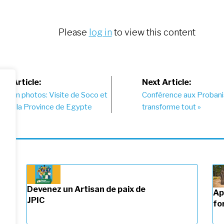
Please
log in
to view this content
st
us Article:
Next Article:
es en photos: Visite de Soco et
Conférence aux Probanis
vigation
ee à la Province de Egypte
transforme tout »
Devenez un Artisan de paix de
Ap
JPIC
fo