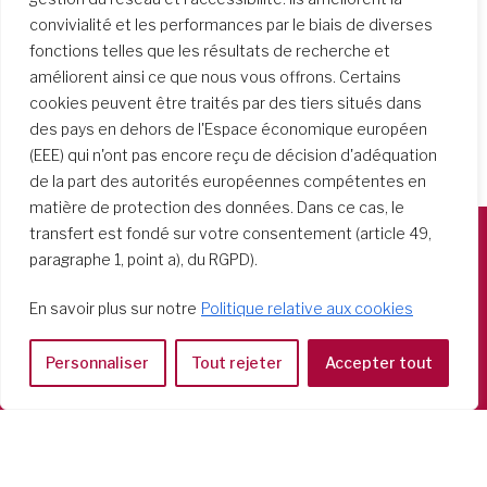
convivialité et les performances par le biais de diverses
fonctions telles que les résultats de recherche et
améliorent ainsi ce que nous vous offrons. Certains
cookies peuvent être traités par des tiers situés dans
des pays en dehors de l'Espace économique européen
(EEE) qui n'ont pas encore reçu de décision d'adéquation
de la part des autorités européennes compétentes en
matière de protection des données. Dans ce cas, le
transfert est fondé sur votre consentement (article 49,
paragraphe 1, point a), du RGPD).
Società del Sacro Cuore
Casa Generalizia
En savoir plus sur notre
Politique relative aux cookies
Via Tarquinio Vipera, 16 - 00152 Roma
Tel: 06 58 23 03 32 or 06 58 20 31 17
Personnaliser
Tout rejeter
Accepter tout
Copyright ©2026 RSCJ International