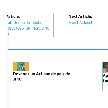
st
us Article:
Next Article:
r la plate-forme de médias
Merci, Aideen!
vigation
x de RSCJ Web, UN-NGO, JPIC
tional
Devenez un Artisan de paix de
Ap
JPIC
fo