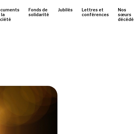
ocuments
Fonds de
Jubilés
Lettres et
Nos
 la
solidarité
conférences
sœurs
ciété
décédé