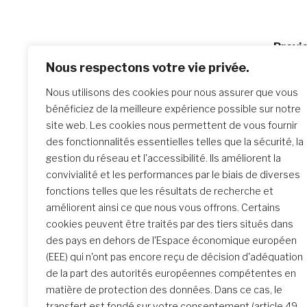
Po
Previo
FAQ su
Nous respectons votre vie privée.
na
sociau
Nous utilisons des cookies pour nous assurer que vous
Interna
bénéficiez de la meilleure expérience possible sur notre
site web. Les cookies nous permettent de vous fournir
des fonctionnalités essentielles telles que la sécurité, la
Similar Posts
gestion du réseau et l'accessibilité. Ils améliorent la
convivialité et les performances par le biais de diverses
fonctions telles que les résultats de recherche et
améliorent ainsi ce que nous vous offrons. Certains
La rencontre de Formation
cookies peuvent être traités par des tiers situés dans
initiale : un parcours
des pays en dehors de l'Espace économique européen
transformateur
(EEE) qui n'ont pas encore reçu de décision d'adéquation
de la part des autorités européennes compétentes en
matière de protection des données. Dans ce cas, le
transfert est fondé sur votre consentement (article 49,