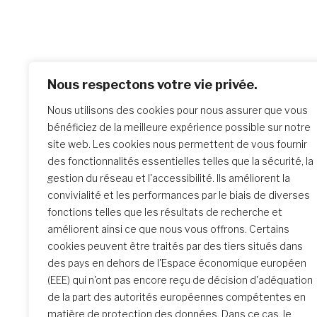
Po
Previo
Nous respectons votre vie privée.
Réunion
na
Nous utilisons des cookies pour nous assurer que vous
Pacifiq
bénéficiez de la meilleure expérience possible sur notre
site web. Les cookies nous permettent de vous fournir
des fonctionnalités essentielles telles que la sécurité, la
Similar Posts
gestion du réseau et l'accessibilité. Ils améliorent la
convivialité et les performances par le biais de diverses
fonctions telles que les résultats de recherche et
améliorent ainsi ce que nous vous offrons. Certains
La rencontre de Formation
cookies peuvent être traités par des tiers situés dans
initiale : un parcours
des pays en dehors de l'Espace économique européen
transformateur
(EEE) qui n'ont pas encore reçu de décision d'adéquation
de la part des autorités européennes compétentes en
matière de protection des données. Dans ce cas, le