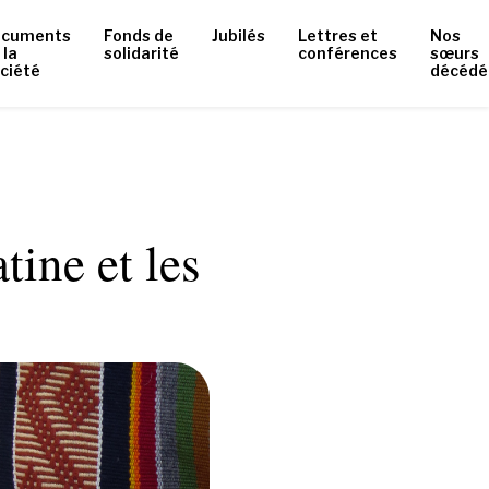
ocuments
Fonds de
Jubilés
Lettres et
Nos
 la
solidarité
conférences
sœurs
ciété
décédé
tine et les