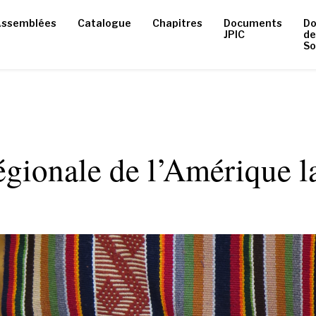
ssemblées
Catalogue
Chapitres
Documents
D
JPIC
de
So
gionale de l’Amérique la