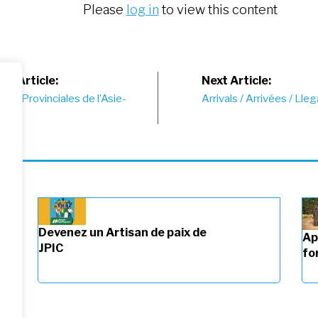
Please
log in
to view this content
st
us Article:
Next Article:
 de Provinciales de l’Asie-
Arrivals / Arrivées / Lle
vigation
ue.
Devenez un Artisan de paix de
Ap
JPIC
fo