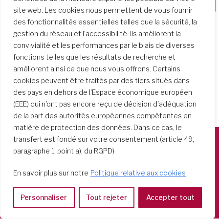
formation
site web. Les cookies nous permettent de vous fournir
des fonctionnalités essentielles telles que la sécurité, la
gestion du réseau et l'accessibilité. Ils améliorent la
convivialité et les performances par le biais de diverses
fonctions telles que les résultats de recherche et
améliorent ainsi ce que nous vous offrons. Certains
cookies peuvent être traités par des tiers situés dans
des pays en dehors de l'Espace économique européen
(EEE) qui n'ont pas encore reçu de décision d'adéquation
de la part des autorités européennes compétentes en
matière de protection des données. Dans ce cas, le
transfert est fondé sur votre consentement (article 49,
paragraphe 1, point a), du RGPD).
Società del Sacro Cuore
Casa Generalizia
En savoir plus sur notre
Politique relative aux cookies
Via Tarquinio Vipera, 16 - 00152 Roma
Tel: 06 58 23 03 32 or 06 58 20 31 17
Personnaliser
Tout rejeter
Accepter tout