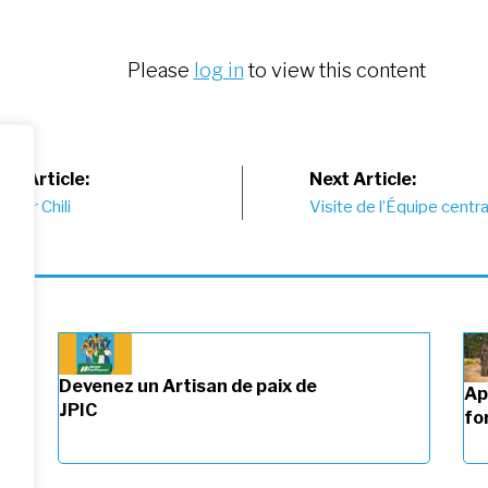
Please
log in
to view this content
st
us Article:
Next Article:
 pour Chili
Visite de l’Équipe centr
vigation
Devenez un Artisan de paix de
Ap
JPIC
fo