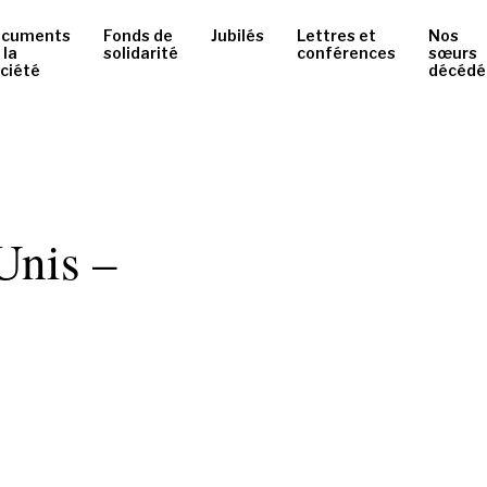
ocuments
Fonds de
Jubilés
Lettres et
Nos
 la
solidarité
conférences
sœurs
ciété
décédé
-Unis –