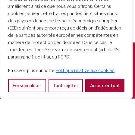
améliorent ainsi ce que nous vous offrons. Certains
cookies peuvent être traités par des tiers situés dans
des pays en dehors de l'Espace économique européen
(EEE) qui n'ont pas encore reçu de décision d'adéquation
de la part des autorités européennes compétentes en
matière de protection des données. Dans ce cas, le
transfert est fondé sur votre consentement (article 49,
paragraphe 1, point a), du RGPD).
Società del Sacro Cuore
Casa Generalizia
En savoir plus sur notre
Politique relative aux cookies
Via Tarquinio Vipera, 16 - 00152 Roma
Tel: 06 58 23 03 32 or 06 58 20 31 17
Personnaliser
Tout rejeter
Accepter tout
Copyright ©2026 RSCJ International
Privacy Policy