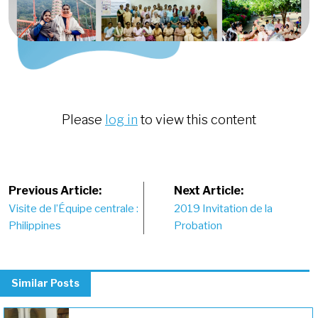
Please
log in
to view this content
Post
Previous Article:
Next Article:
Visite de l’Équipe centrale :
2019 Invitation de la
navigation
Philippines
Probation
Similar Posts