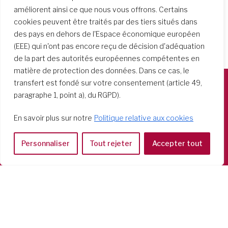
améliorent ainsi ce que nous vous offrons. Certains
cookies peuvent être traités par des tiers situés dans
des pays en dehors de l'Espace économique européen
(EEE) qui n'ont pas encore reçu de décision d'adéquation
de la part des autorités européennes compétentes en
matière de protection des données. Dans ce cas, le
transfert est fondé sur votre consentement (article 49,
paragraphe 1, point a), du RGPD).
Società del Sacro Cuore
Casa Generalizia
En savoir plus sur notre
Politique relative aux cookies
Via Tarquinio Vipera, 16 - 00152 Roma
Tel: 06 58 23 03 32 or 06 58 20 31 17
Personnaliser
Tout rejeter
Accepter tout
Copyright ©2026 RSCJ International
Privacy Policy