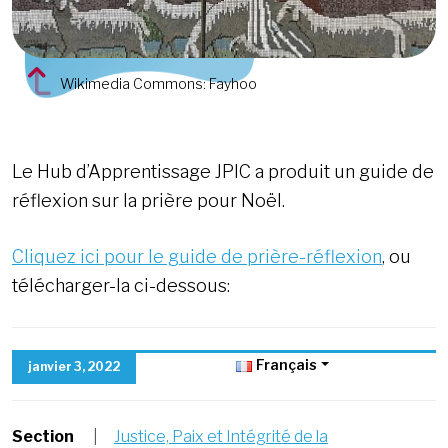
Wikimedia Commons: Fayhoo
Le Hub d’Apprentissage JPIC a produit un guide de
réflexion sur la prière pour Noël.
Cliquez ici pour le guide de prière-réflexion
, ou
télécharger-la ci-dessous:
Français
janvier 3, 2022
Section
|
Justice, Paix et Intégrité de la