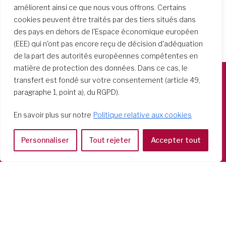
améliorent ainsi ce que nous vous offrons. Certains
cookies peuvent être traités par des tiers situés dans
des pays en dehors de l'Espace économique européen
(EEE) qui n'ont pas encore reçu de décision d'adéquation
de la part des autorités européennes compétentes en
matière de protection des données. Dans ce cas, le
transfert est fondé sur votre consentement (article 49,
paragraphe 1, point a), du RGPD).
Società del Sacro Cuore
Casa Generalizia
En savoir plus sur notre
Politique relative aux cookies
Via Tarquinio Vipera, 16 - 00152 Roma
Tel: 06 58 23 03 32 or 06 58 20 31 17
Personnaliser
Tout rejeter
Accepter tout
Copyright ©2026 RSCJ International
Privacy Policy