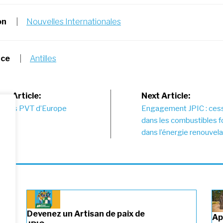
on
|
Nouvelles Internationales
nce
|
Antilles
st
us Article:
Next Article:
n des PVT d’Europe
Engagement JPIC : cesse
vigation
dans les combustibles fos
dans l’énergie renouvel
Devenez un Artisan de paix de
Ap