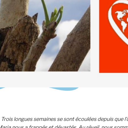
 Trois longues semaines se sont écoulées depuis que l
aria nous a frappés et dévastés. Au réveil, nous som