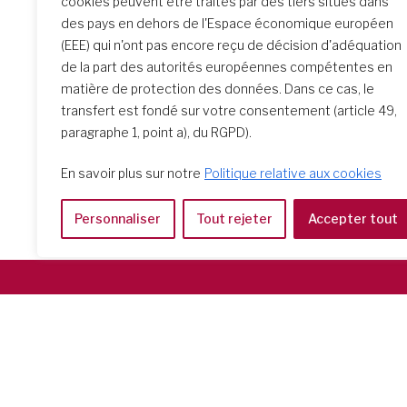
cookies peuvent être traités par des tiers situés dans
initiale : un parcours
des pays en dehors de l'Espace économique européen
transformateur
(EEE) qui n'ont pas encore reçu de décision d'adéquation
de la part des autorités européennes compétentes en
matière de protection des données. Dans ce cas, le
transfert est fondé sur votre consentement (article 49,
paragraphe 1, point a), du RGPD).
En savoir plus sur notre
Politique relative aux cookies
Personnaliser
Tout rejeter
Accepter tout
Società del Sacro Cuore
Casa Generalizia
Via Tarquinio Vipera, 16 - 00152 Roma
Tel: 06 58 23 03 32 or 06 58 20 31 17