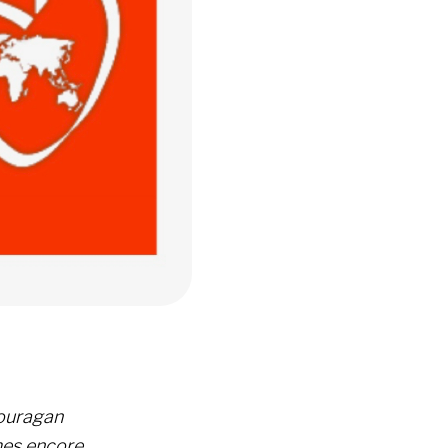
’ouragan
mes encore