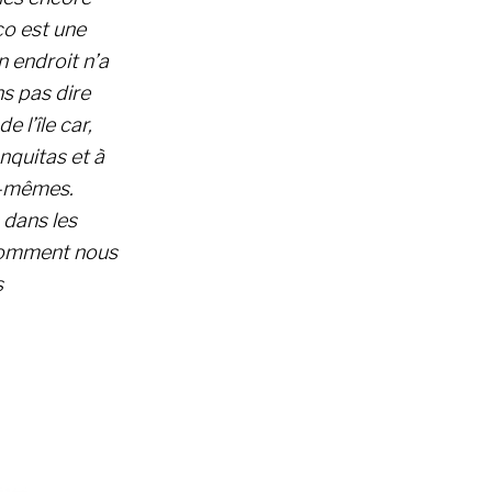
co est une
n endroit n’a
s pas dire
 l’île car,
nquitas et à
s-mêmes.
 dans les
comment nous
s