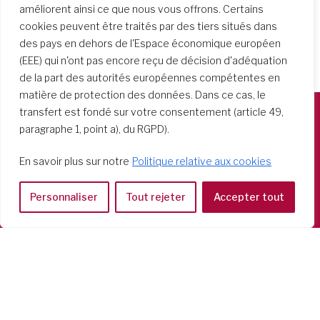
améliorent ainsi ce que nous vous offrons. Certains
cookies peuvent être traités par des tiers situés dans
des pays en dehors de l'Espace économique européen
(EEE) qui n'ont pas encore reçu de décision d'adéquation
de la part des autorités européennes compétentes en
matière de protection des données. Dans ce cas, le
transfert est fondé sur votre consentement (article 49,
paragraphe 1, point a), du RGPD).
Società del Sacro Cuore
Casa Generalizia
En savoir plus sur notre
Politique relative aux cookies
Via Tarquinio Vipera, 16 - 00152 Roma
Tel: 06 58 23 03 32 or 06 58 20 31 17
Personnaliser
Tout rejeter
Accepter tout
Copyright ©2026 RSCJ International
Privacy Policy