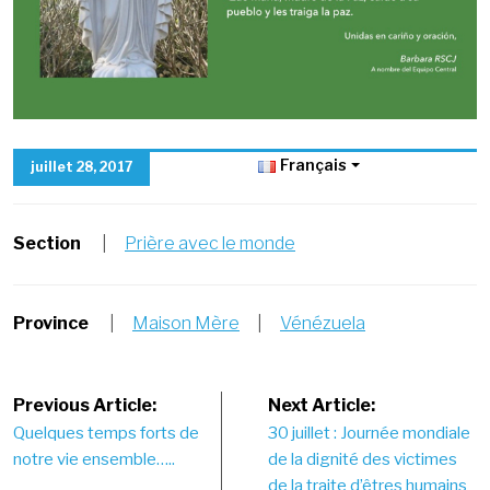
Français
juillet 28, 2017
Section
|
Prière avec le monde
Province
|
Maison Mère
|
Vénézuela
Post
Previous Article:
Next Article:
Quelques temps forts de
30 juillet : Journée mondiale
navigation
notre vie ensemble…..
de la dignité des victimes
de la traite d’êtres humains