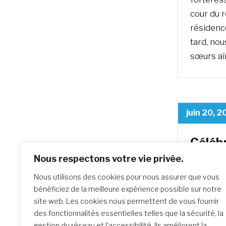
cour du r
résidence
tard, no
sœurs aî
juin 20, 
Célébr
au Bré
Nous respectons votre vie privée.
La provi
Nous utilisons des cookies pour nous assurer que vous
ces mots
bénéficiez de la meilleure expérience possible sur notre
site web. Les cookies nous permettent de vous fournir
quelque c
des fonctionnalités essentielles telles que la sécurité, la
corps.
gestion du réseau et l'accessibilité. Ils améliorent la