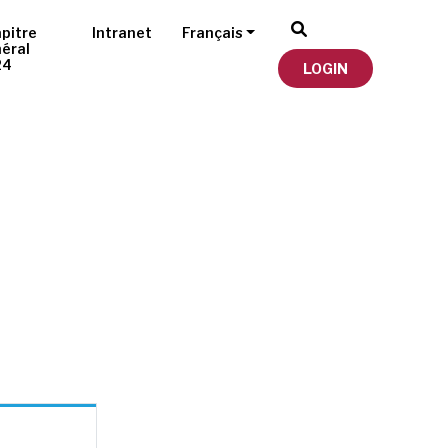
pitre
Intranet
Français
éral
24
LOGIN