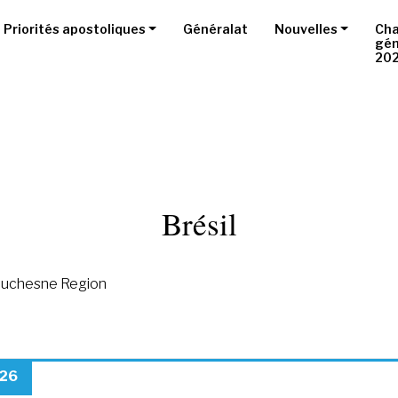
Priorités apostoliques
Généralat
Nouvelles
Cha
gén
20
Brésil
 Duchesne Region
026