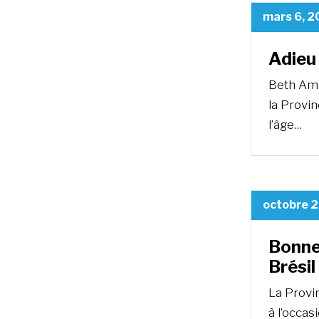
mars 6, 
Adieu
Beth Ama
la Provin
l’âge…
octobre 2
Bonne
Brésil
La Provi
à l’occas