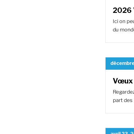
2026 
Ici on p
du monde
décembre
Vœux 
Regardez
part des
avril 23, 