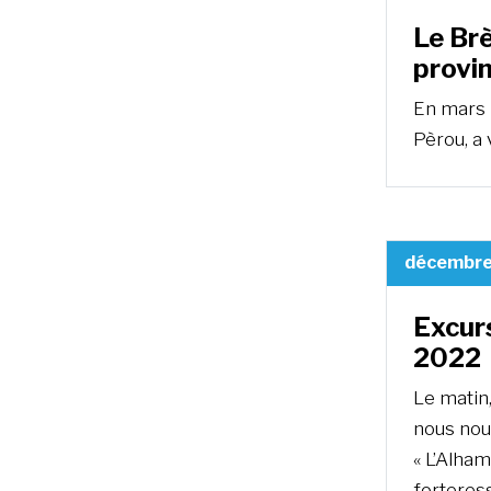
Le Brè
provi
En mars 
Pèrou, a 
décembre
Excur
2022
Le matin
nous nou
« L’Alham
forteress