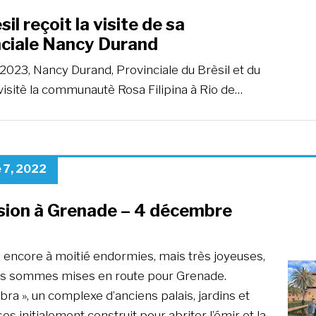
sil reçoit la visite de sa
nciale Nancy Durand
2023, Nancy Durand, Provinciale du Brèsil et du
visitè la communautè Rosa Filipina à Rio de…
 7, 2022
sion à Grenade – 4 décembre
, encore à moitié endormies, mais très joyeuses,
s sommes mises en route pour Grenade.
bra », un complexe d’anciens palais, jardins et
es initialement construit pour abriter l’émir et la