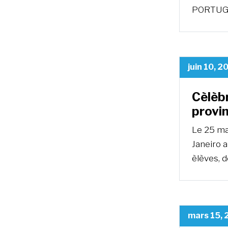
PORTUGU
juin 10, 2
Cèlèbr
provin
Le 25 ma
Janeiro 
èlèves, 
mars 15,