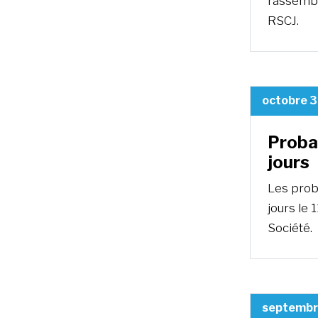
rassemble
RSCJ.
octobre 3
Probat
jours
Les prob
jours le
Société.
septembr