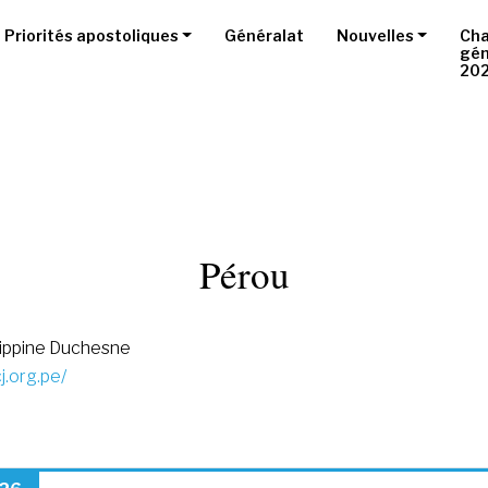
Priorités apostoliques
Généralat
Nouvelles
Cha
gén
20
Pérou
lippine Duchesne
j.org.pe/