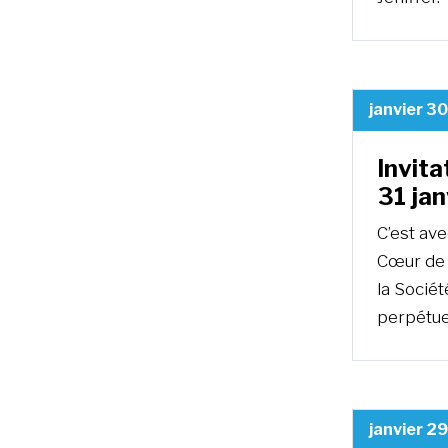
janvier 3
Invita
31 ja
C’est av
Cœur de 
la Sociét
perpétuel
janvier 2