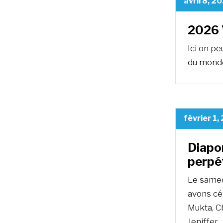
avril 8, 2
2026 
Ici on p
du monde
février 1,
Diapo
perpé
Le samedi
avons cé
Mukta, Ch
Jeniffer.