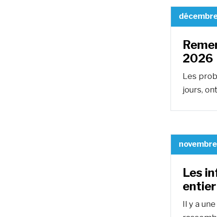
décembre
Remer
2026
Les proba
jours, on
novembre
Les i
entier
Il y a un