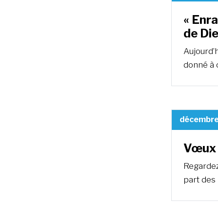
« Enra
de Die
Aujourd’h
donné à 
décembre
Vœux 
Regardez
part des