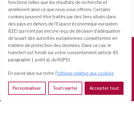
fonctions telles que les résultats de recherche et
améliorent ainsi ce que nous vous offrons. Certains
cookies peuvent être traités par des tiers situés dans
des pays en dehors de l'Espace économique européen
(EEE) qui n'ont pas encore reçu de décision d'adéquation
de la part des autorités européennes compétentes en
matière de protection des données. Dans ce cas, le
transfert est fondé sur votre consentement (article 49,
Società del Sacro Cuore
paragraphe 1, point a), du RGPD).
Casa Generalizia
Via Tarquinio Vipera, 16 - 00152 Roma
En savoir plus sur notre
Politique relative aux cookies
Tel: 06 58 23 03 32 or 06 58 20 31 17
Personnaliser
Tout rejeter
Accepter tout
Copyright ©2026 RSCJ International
Privacy Policy