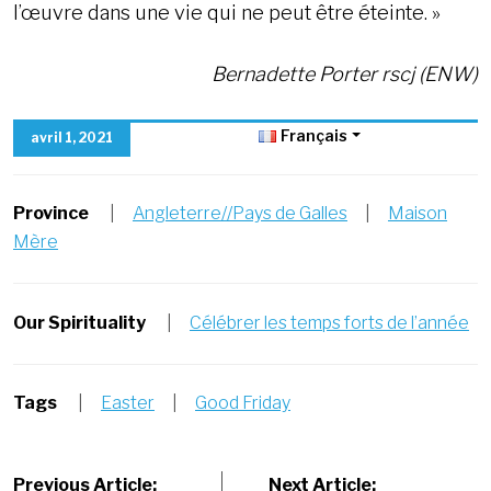
l’œuvre dans une vie qui ne peut être éteinte. »
Bernadette Porter rscj (ENW)
Français
avril 1, 2021
Province
|
Angleterre//Pays de Galles
|
Maison
Mère
Our Spirituality
|
Célébrer les temps forts de l’année
Tags
|
Easter
|
Good Friday
Previous Article:
Next Article: