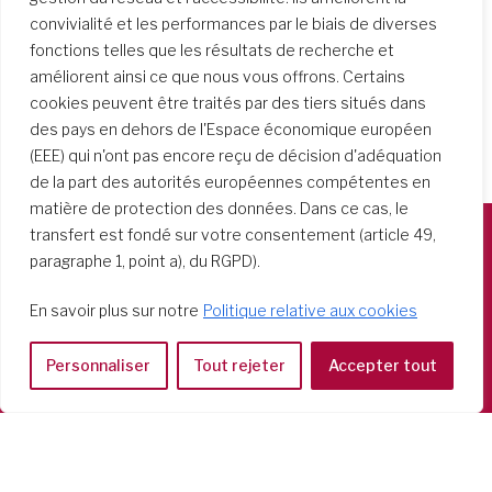
convivialité et les performances par le biais de diverses
fonctions telles que les résultats de recherche et
améliorent ainsi ce que nous vous offrons. Certains
cookies peuvent être traités par des tiers situés dans
des pays en dehors de l'Espace économique européen
(EEE) qui n'ont pas encore reçu de décision d'adéquation
de la part des autorités européennes compétentes en
matière de protection des données. Dans ce cas, le
transfert est fondé sur votre consentement (article 49,
paragraphe 1, point a), du RGPD).
Società del Sacro Cuore
Casa Generalizia
En savoir plus sur notre
Politique relative aux cookies
Via Tarquinio Vipera, 16 - 00152 Roma
Tel: 06 58 23 03 32 or 06 58 20 31 17
Personnaliser
Tout rejeter
Accepter tout
Copyright ©2026 RSCJ International