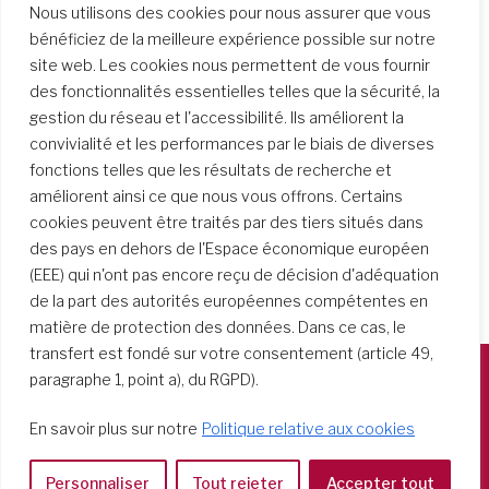
Nous utilisons des cookies pour nous assurer que vous
bénéficiez de la meilleure expérience possible sur notre
site web. Les cookies nous permettent de vous fournir
Recherche d’écoles
des fonctionnalités essentielles telles que la sécurité, la
gestion du réseau et l'accessibilité. Ils améliorent la
convivialité et les performances par le biais de diverses
fonctions telles que les résultats de recherche et
améliorent ainsi ce que nous vous offrons. Certains
cookies peuvent être traités par des tiers situés dans
des pays en dehors de l'Espace économique européen
(EEE) qui n'ont pas encore reçu de décision d'adéquation
de la part des autorités européennes compétentes en
matière de protection des données. Dans ce cas, le
transfert est fondé sur votre consentement (article 49,
paragraphe 1, point a), du RGPD).
Società del Sacro Cuore
En savoir plus sur notre
Politique relative aux cookies
Casa Generalizia
Via Tarquinio Vipera, 16 - 00152 Roma
Personnaliser
Tout rejeter
Accepter tout