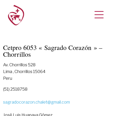
Cetpro 6053 « Sagrado Corazón » –
Chorrillos
Av. Chorrillos 528
Lima , Chorrillos 15064
Peru
(51) 2518758
sagradocorazon.chalet@gmail.com
José Luis Huapaya Gómez