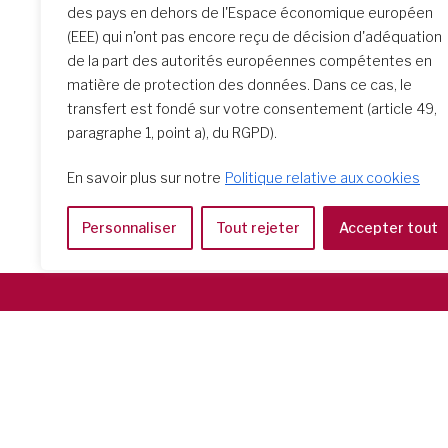
des pays en dehors de l'Espace économique européen
(EEE) qui n'ont pas encore reçu de décision d'adéquation
Recherche d’école
de la part des autorités européennes compétentes en
matière de protection des données. Dans ce cas, le
transfert est fondé sur votre consentement (article 49,
paragraphe 1, point a), du RGPD).
En savoir plus sur notre
Politique relative aux cookies
Personnaliser
Tout rejeter
Accepter tout
Società del Sacro Cuore
Casa Generalizia
Via Tarquinio Vipera, 16 - 00152 Roma
Tel: 06 58 23 03 32 or 06 58 20 31 17