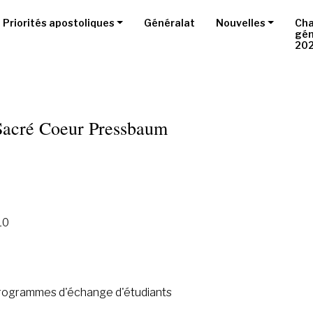
Priorités apostoliques
Généralat
Nouvelles
Cha
gén
20
acré Coeur Pressbaum
10
rogrammes d'échange d'étudiants