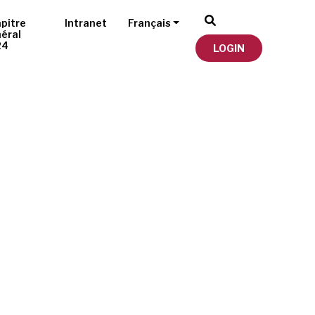
pitre
Intranet
Français
éral
24
LOGIN