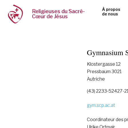
À propos
Religieuses du Sacré-
de nous
Cœur de Jésus
Gymnasium S
Klostergasse 12
Pressbaum 3021
Autriche
(43) 2233-52427-2
gym.scp.ac.at
Coordinateur des p
Ulrike Ortmair