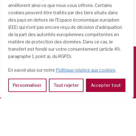
améliorent ainsi ce que nous vous offrons. Certains
cookies peuvent être traités par des tiers situés dans
des pays en dehors de l'Espace économique européen
(EEE) qui n'ont pas encore reçu de décision d'adéquation
de la part des autorités européennes compétentes en
matière de protection des données. Dans ce cas, le
transfert est fondé sur votre consentement (article 49,
paragraphe 1, point a), du RGPD).
Società del Sacro Cuore
En savoir plus sur notre
Politique relative aux cookies
Casa Generalizia
Via Tarquinio Vipera, 16 - 00152 Roma
Personnaliser
Tout rejeter
Accepter tout
Tel: 06 58 23 03 32 or 06 58 20 31 17
Copyright ©2026 RSCJ International
Privacy Policy