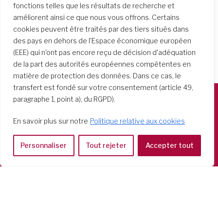
fonctions telles que les résultats de recherche et
améliorent ainsi ce que nous vous offrons. Certains
cookies peuvent être traités par des tiers situés dans
des pays en dehors de l'Espace économique européen
(EEE) qui n'ont pas encore reçu de décision d'adéquation
de la part des autorités européennes compétentes en
matière de protection des données. Dans ce cas, le
transfert est fondé sur votre consentement (article 49,
paragraphe 1, point a), du RGPD).
Società del Sacro Cuore
En savoir plus sur notre
Politique relative aux cookies
Casa Generalizia
Via Tarquinio Vipera, 16 - 00152 Roma
Personnaliser
Tout rejeter
Accepter tout
Tel: 06 58 23 03 32 or 06 58 20 31 17
Copyright ©2026 RSCJ International
Privacy Policy