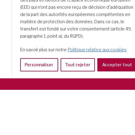
(EEE) qui n'ont pas encore reçu de décision d'adéquation
de la part des autorités européennes compétentes en
matière de protection des données. Dans ce cas, le
transfert est fondé sur votre consentement (article 49,
paragraphe 1, point a), du RGPD).
En savoir plus sur notre
Politique relative aux cookies
Personnaliser
Tout rejeter
Accepter tout
Società del Sacro Cuore
Casa Generalizia
Via Tarquinio Vipera, 16 - 00152 Roma
Tel: 06 58 23 03 32 or 06 58 20 31 17