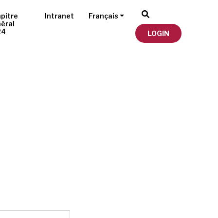
pitre
Intranet
Français
éral
24
LOGIN