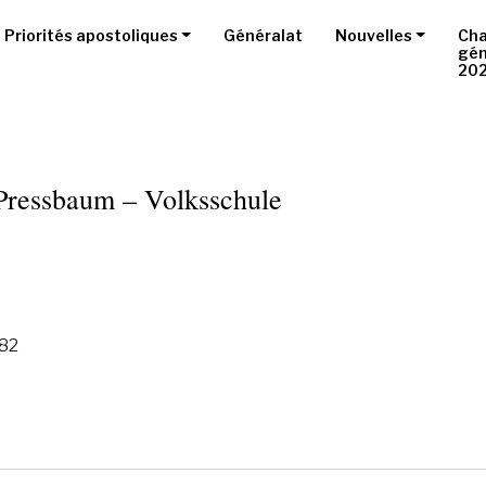
Priorités apostoliques
Généralat
Nouvelles
Cha
gén
20
Pressbaum – Volksschule
482