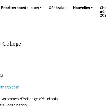
Priorités apostoliques
Généralat
Nouvelles
Cha
gén
20
s College
23
armagh.com
rogrammes d'échange d'étudiants
ls Coordinator)