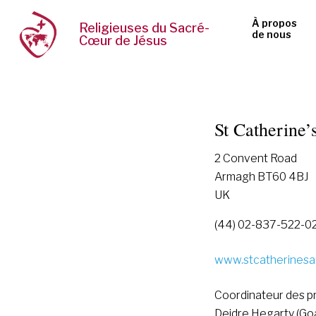
À propos
Religieuses du Sacré-
de nous
Cœur de Jésus
St Catherine’
2 Convent Road
Armagh BT60 4BJ
UK
(44) 02-837-522-0
www.stcatherines
Coordinateur des p
Deidre Hegarty (Goa