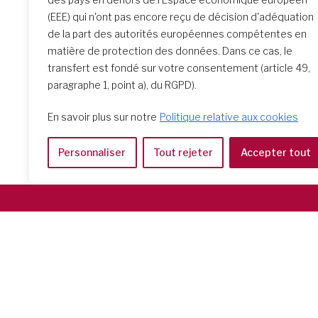
Recherche d’école
(EEE) qui n'ont pas encore reçu de décision d'adéquation
de la part des autorités européennes compétentes en
matière de protection des données. Dans ce cas, le
transfert est fondé sur votre consentement (article 49,
paragraphe 1, point a), du RGPD).
En savoir plus sur notre
Politique relative aux cookies
Personnaliser
Tout rejeter
Accepter tout
Società del Sacro Cuore
Casa Generalizia
Via Tarquinio Vipera, 16 - 00152 Roma
Tel: 06 58 23 03 32 or 06 58 20 31 17