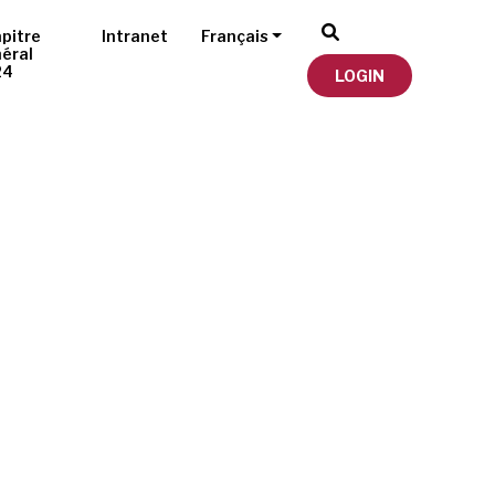
pitre
Intranet
Français
éral
24
LOGIN