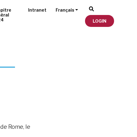
pitre
Intranet
Français
éral
24
LOGIN
 de Rome, le