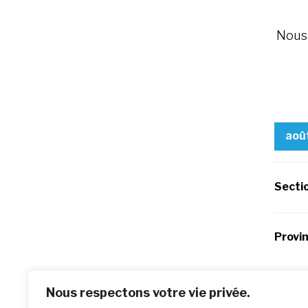
Nous 
aoû
Secti
Provi
Po
Previo
Nous respectons votre vie privée.
Laisser