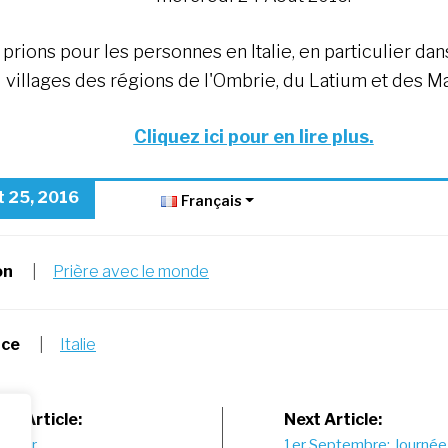
prions pour les personnes en Italie, en particulier dans
villages des régions de l'Ombrie, du Latium et des M
Cliquez ici pour en lire plus.
t 25, 2016
Français
on
|
Prière avec le monde
nce
|
Italie
st
us Article:
Next Article:
 venir…..
1er Septembre: Journée