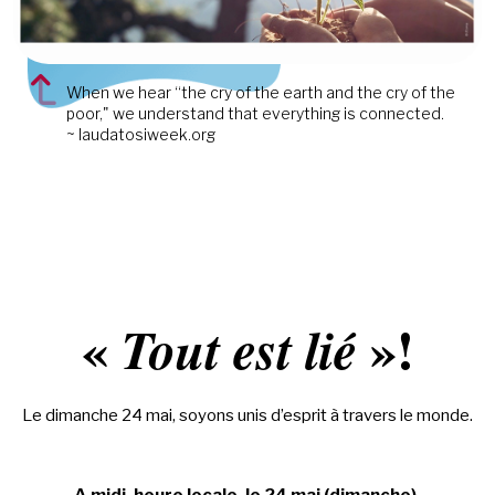
When we hear “the cry of the earth and the cry of the
poor," we understand that everything is connected.
~ laudatosiweek.org
«
»!
Tout est lié
Le dimanche 24 mai, soyons unis d’esprit à travers le monde.
A
midi
, heure locale, le 24 mai (dimanche),