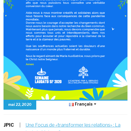
Français
mai 22, 2020
JPIC
|
Une Focus de «transformer les relations» : La