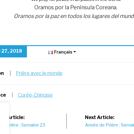
Oramos por la Península Coreana.
Oramos por la paz en todos los lugares del mund
l 27, 2018
Français
on
|
Prière avec le monde
nce
|
Corée-Chinoise
st
us Article:
Next Article:
de Prière : Semaine 23
Année de Prière : Sema