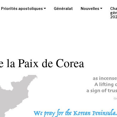
Priorités apostoliques
Généralat
Nouvelles
Cha
gén
20
 la Paix de Corea