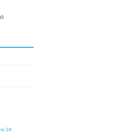
o.
ine 24