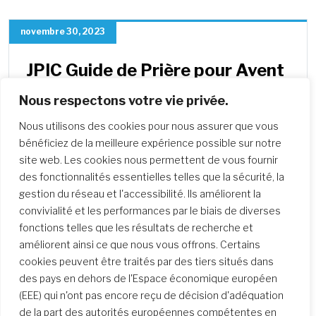
novembre 30, 2023
JPIC Guide de Prière pour Avent
2023 – Semaine 1
Nous respectons votre vie privée.
Le Hub d’Apprentissage JPIC publiera des
Nous utilisons des cookies pour nous assurer que vous
guides de réflexion sur la prière chaque
bénéficiez de la meilleure expérience possible sur notre
semaine de la saison de l’Avent, pour…
site web. Les cookies nous permettent de vous fournir
des fonctionnalités essentielles telles que la sécurité, la
gestion du réseau et l'accessibilité. Ils améliorent la
convivialité et les performances par le biais de diverses
fonctions telles que les résultats de recherche et
améliorent ainsi ce que nous vous offrons. Certains
cookies peuvent être traités par des tiers situés dans
des pays en dehors de l'Espace économique européen
(EEE) qui n'ont pas encore reçu de décision d'adéquation
de la part des autorités européennes compétentes en