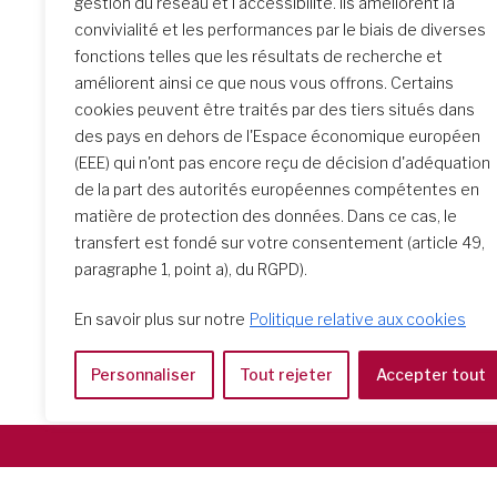
gestion du réseau et l'accessibilité. Ils améliorent la
2023
convivialité et les performances par le biais de diverses
fonctions telles que les résultats de recherche et
Voici le
améliorent ainsi ce que nous vous offrons. Certains
Internati
cookies peuvent être traités par des tiers situés dans
la Sociè
des pays en dehors de l'Espace économique européen
(EEE) qui n'ont pas encore reçu de décision d'adéquation
de la part des autorités européennes compétentes en
matière de protection des données. Dans ce cas, le
transfert est fondé sur votre consentement (article 49,
paragraphe 1, point a), du RGPD).
En savoir plus sur notre
Politique relative aux cookies
Personnaliser
Tout rejeter
Accepter tout
Società del Sacro Cuore