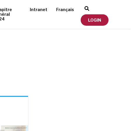
apitre
Intranet
Français
néral
24
LOGIN