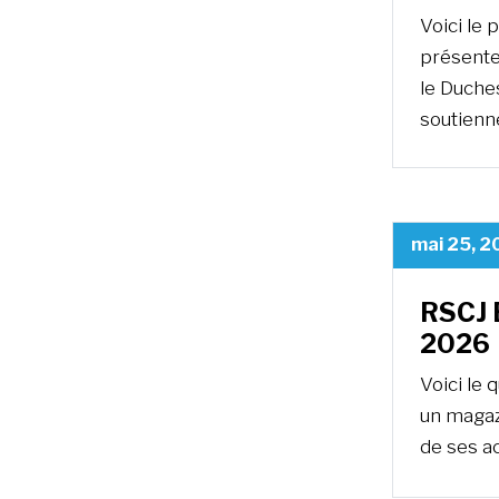
Voici le 
présente 
le Duche
soutienne
mai 25, 2
RSCJ B
2026
Voici le 
un magazi
de ses ac