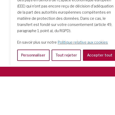
(EEE) qui n'ont pas encore reçu de décision d'adéquation
de la part des autorités européennes compétentes en
matière de protection des données. Dans ce cas, le
transfert est fondé sur votre consentement (article 49,
paragraphe 1, point a), du RGPD).
En savoir plus sur notre
Politique relative aux cookies
Personnaliser
Tout rejeter
Accepter tout
Società del Sacro Cuore
Casa Generalizia
Via Tarquinio Vipera, 16 - 00152 Roma
Tel: 06 58 23 03 32 or 06 58 20 31 17