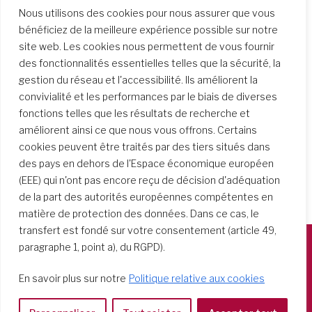
Le Global Sisters Report a publié un article sur
Nous utilisons des cookies pour nous assurer que vous
Sœur Fátima Santaló-Osorio rscj et son travail
bénéficiez de la meilleure expérience possible sur notre
avec le projet Bantabá…
site web. Les cookies nous permettent de vous fournir
des fonctionnalités essentielles telles que la sécurité, la
gestion du réseau et l'accessibilité. Ils améliorent la
convivialité et les performances par le biais de diverses
fonctions telles que les résultats de recherche et
améliorent ainsi ce que nous vous offrons. Certains
cookies peuvent être traités par des tiers situés dans
des pays en dehors de l'Espace économique européen
(EEE) qui n'ont pas encore reçu de décision d'adéquation
de la part des autorités européennes compétentes en
matière de protection des données. Dans ce cas, le
transfert est fondé sur votre consentement (article 49,
paragraphe 1, point a), du RGPD).
Società del Sacro Cuore
En savoir plus sur notre
Politique relative aux cookies
Casa Generalizia
Via Tarquinio Vipera, 16 - 00152 Roma