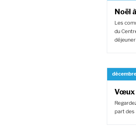
Noël 
Les comm
du Centre
déjeuner 
décembre
Vœux 
Regardez
part des