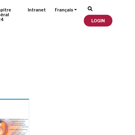
pitre
Intranet
Français
éral
24
LOGIN