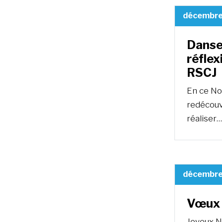
décembre
Danser
réflex
RSCJ
En ce No
redécouv
réaliser…
décembre
Vœux 
Joyeux No