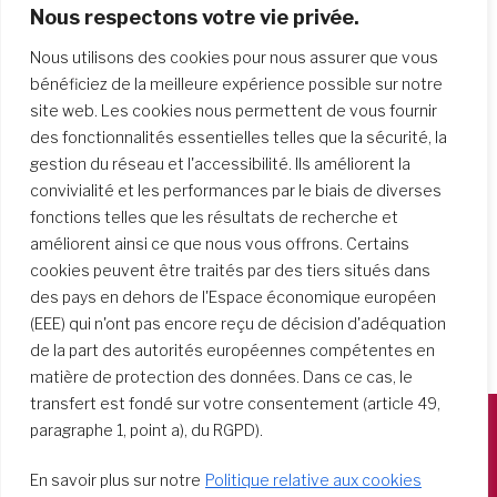
Sophie et quatre de ses compagnes firent
Nous respectons votre vie privée.
leurs premiers vœux en 1800, se consacrant à
Nous utilisons des cookies pour nous assurer que vous
une forme de vie religieuse alliant le
bénéficiez de la meilleure expérience possible sur notre
contemplatif et l’apostolique….
site web. Les cookies nous permettent de vous fournir
des fonctionnalités essentielles telles que la sécurité, la
gestion du réseau et l'accessibilité. Ils améliorent la
convivialité et les performances par le biais de diverses
fonctions telles que les résultats de recherche et
améliorent ainsi ce que nous vous offrons. Certains
cookies peuvent être traités par des tiers situés dans
des pays en dehors de l'Espace économique européen
(EEE) qui n'ont pas encore reçu de décision d'adéquation
de la part des autorités européennes compétentes en
matière de protection des données. Dans ce cas, le
transfert est fondé sur votre consentement (article 49,
paragraphe 1, point a), du RGPD).
Società del Sacro Cuore
En savoir plus sur notre
Politique relative aux cookies
Casa Generalizia