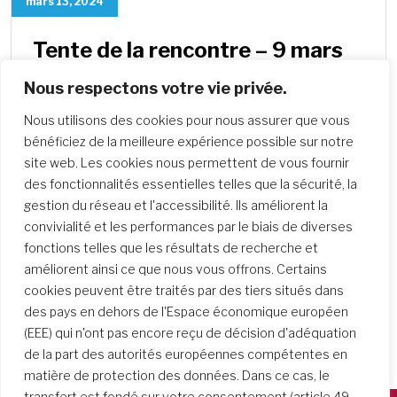
mars 13, 2024
Tente de la rencontre – 9 mars
2024
Nous respectons votre vie privée.
Le Conseil général a élaboré un plan pour une
Nous utilisons des cookies pour nous assurer que vous
série de conversations globales entre nous,
bénéficiez de la meilleure expérience possible sur notre
que nous appelons Tentes de…
site web. Les cookies nous permettent de vous fournir
des fonctionnalités essentielles telles que la sécurité, la
gestion du réseau et l'accessibilité. Ils améliorent la
convivialité et les performances par le biais de diverses
fonctions telles que les résultats de recherche et
améliorent ainsi ce que nous vous offrons. Certains
cookies peuvent être traités par des tiers situés dans
des pays en dehors de l'Espace économique européen
(EEE) qui n'ont pas encore reçu de décision d'adéquation
de la part des autorités européennes compétentes en
matière de protection des données. Dans ce cas, le
transfert est fondé sur votre consentement (article 49,